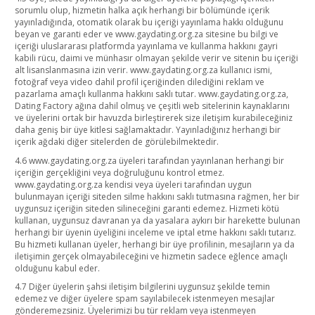
sorumlu olup, hizmetin halka açık herhangi bir bölümünde içerik
yayınladığında, otomatik olarak bu içeriği yayınlama hakkı olduğunu
beyan ve garanti eder ve www.gaydating.org.za sitesine bu bilgi ve
içeriği uluslararası platformda yayınlama ve kullanma hakkını gayri
kabili rücu, daimi ve münhasır olmayan şekilde verir ve sitenin bu içeriği
alt lisanslanmasına izin verir. www.gaydating.org.za kullanıcı ismi,
fotoğraf veya video dahil profil içeriğinden dilediğini reklam ve
pazarlama amaçlı kullanma hakkını saklı tutar. www.gaydating.org.za,
Dating Factory ağına dahil olmuş ve çeşitli web sitelerinin kaynaklarını
ve üyelerini ortak bir havuzda birleştirerek size iletişim kurabileceğiniz
daha geniş bir üye kitlesi sağlamaktadır. Yayınladığınız herhangi bir
içerik ağdaki diğer sitelerden de görülebilmektedir.
4.6 www.gaydating.org.za üyeleri tarafından yayınlanan herhangi bir
içeriğin gerçekliğini veya doğruluğunu kontrol etmez.
www.gaydating.org.za kendisi veya üyeleri tarafından uygun
bulunmayan içeriği siteden silme hakkını saklı tutmasına rağmen, her bir
uygunsuz içeriğin siteden silineceğini garanti edemez. Hizmeti kötü
kullanan, uygunsuz davranan ya da yasalara aykırı bir harekette bulunan
herhangi bir üyenin üyeliğini inceleme ve iptal etme hakkını saklı tutarız.
Bu hizmeti kullanan üyeler, herhangi bir üye profilinin, mesajların ya da
iletişimin gerçek olmayabileceğini ve hizmetin sadece eğlence amaçlı
olduğunu kabul eder.
4.7 Diğer üyelerin şahsi iletişim bilgilerini uygunsuz şekilde temin
edemez ve diğer üyelere spam sayılabilecek istenmeyen mesajlar
gönderemezsiniz. Üyelerimizi bu tür reklam veya istenmeyen