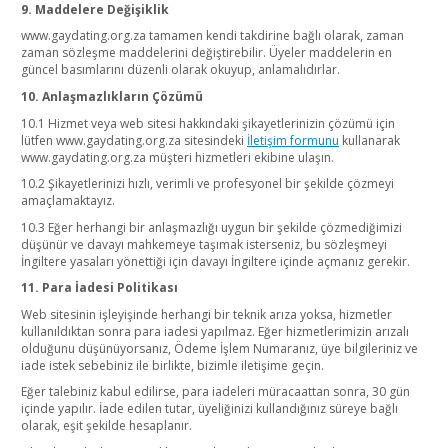
9. Maddelere Değişiklik
www.gaydating.org.za tamamen kendi takdirine bağlı olarak, zaman
zaman sözleşme maddelerini değiştirebilir. Üyeler maddelerin en
güncel basımlarını düzenli olarak okuyup, anlamalıdırlar.
10. Anlaşmazlıkların Çözümü
10.1 Hizmet veya web sitesi hakkındaki şikayetlerinizin çözümü için
lütfen www.gaydating.org.za sitesindeki
İletişim formunu
kullanarak
www.gaydating.org.za müşteri hizmetleri ekibine ulaşın.
10.2 Şikayetlerinizi hızlı, verimli ve profesyonel bir şekilde çözmeyi
amaçlamaktayız.
10.3 Eğer herhangi bir anlaşmazlığı uygun bir şekilde çözmediğimizi
düşünür ve davayı mahkemeye taşımak isterseniz, bu sözleşmeyi
İngiltere yasaları yönettiği için davayı İngiltere içinde açmanız gerekir.
11. Para İadesi Politikası
Web sitesinin işleyişinde herhangi bir teknik arıza yoksa, hizmetler
kullanıldıktan sonra para iadesi yapılmaz. Eğer hizmetlerimizin arızalı
olduğunu düşünüyorsanız, Ödeme İşlem Numaranız, üye bilgileriniz ve
iade istek sebebiniz ile birlikte, bizimle iletişime geçin.
Eğer talebiniz kabul edilirse, para iadeleri müracaattan sonra, 30 gün
içinde yapılır. İade edilen tutar, üyeliğinizi kullandığınız süreye bağlı
olarak, eşit şekilde hesaplanır.