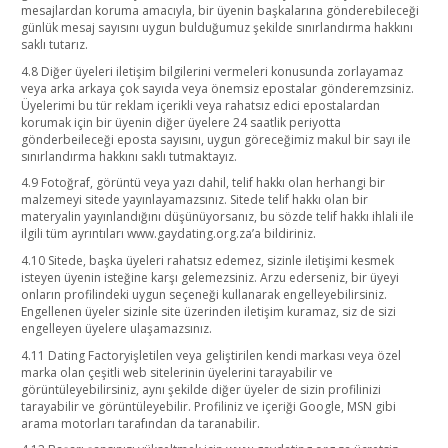
mesajlardan koruma amacıyla, bir üyenin başkalarına gönderebileceği
günlük mesaj sayısını uygun bulduğumuz şekilde sınırlandırma hakkını
saklı tutarız.
4.8 Diğer üyeleri iletişim bilgilerini vermeleri konusunda zorlayamaz
veya arka arkaya çok sayıda veya önemsiz epostalar gönderemzsiniz.
Üyelerimi bu tür reklam içerikli veya rahatsız edici epostalardan
korumak için bir üyenin diğer üyelere 24 saatlik periyotta
gönderbeileceği eposta sayısını, uygun göreceğimiz makul bir sayı ile
sınırlandırma hakkını saklı tutmaktayız.
4.9 Fotoğraf, görüntü veya yazı dahil, telif hakkı olan herhangi bir
malzemeyi sitede yayınlayamazsınız. Sitede telif hakkı olan bir
materyalin yayınlandığını düşünüyorsanız, bu sözde telif hakkı ihlali ile
ilgili tüm ayrıntıları www.gaydating.org.za’a bildiriniz.
4.10 Sitede, başka üyeleri rahatsız edemez, sizinle iletişimi kesmek
isteyen üyenin isteğine karşı gelemezsiniz. Arzu ederseniz, bir üyeyi
onların profilindeki uygun seçeneği kullanarak engelleyebilirsiniz.
Engellenen üyeler sizinle site üzerinden iletişim kuramaz, siz de sizi
engelleyen üyelere ulaşamazsınız.
4.11 Dating Factoryişletilen veya geliştirilen kendi markası veya özel
marka olan çeşitli web sitelerinin üyelerini tarayabilir ve
görüntüleyebilirsiniz, aynı şekilde diğer üyeler de sizin profilinizi
tarayabilir ve görüntüleyebilir. Profiliniz ve içeriği Google, MSN gibi
arama motorları tarafından da taranabilir.