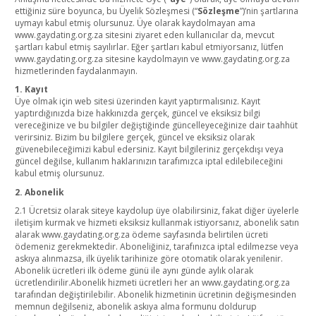
ettiğiniz süre boyunca, bu Üyelik Sözleşmesi (“
Sözleşme
”)’nin şartlarına
uymayı kabul etmiş olursunuz. Üye olarak kaydolmayan ama
www.gaydating.org.za sitesini ziyaret eden kullanıcılar da, mevcut
şartları kabul etmiş sayılırlar. Eğer şartları kabul etmiyorsanız, lütfen
www.gaydating.org.za sitesine kaydolmayın ve www.gaydating.org.za
hizmetlerinden faydalanmayın.
1. Kayıt
Üye olmak için web sitesi üzerinden kayıt yaptırmalısınız. Kayıt
yaptırdığınızda bize hakkınızda gerçek, güncel ve eksiksiz bilgi
vereceğinize ve bu bilgiler değiştiğinde güncelleyeceğinize dair taahhüt
verirsiniz. Bizim bu bilgilere gerçek, güncel ve eksiksiz olarak
güvenebileceğimizi kabul edersiniz. Kayıt bilgileriniz gerçekdışı veya
güncel değilse, kullanım haklarınızın tarafımızca iptal edilebileceğini
kabul etmiş olursunuz.
2. Abonelik
2.1 Ücretsiz olarak siteye kaydolup üye olabilirsiniz, fakat diğer üyelerle
iletişim kurmak ve hizmeti eksiksiz kullanmak istiyorsanız, abonelik satın
alarak www.gaydating.org.za ödeme sayfasında belirtilen ücreti
ödemeniz gerekmektedir. Aboneliğiniz, tarafınızca iptal edilmezse veya
askıya alınmazsa, ilk üyelik tarihinize göre otomatik olarak yenilenir.
Abonelik ücretleri ilk ödeme günü ile aynı günde aylık olarak
ücretlendirilir.Abonelik hizmeti ücretleri her an www.gaydating.org.za
tarafından değiştirilebilir. Abonelik hizmetinin ücretinin değişmesinden
memnun değilseniz, abonelik askıya alma formunu doldurup