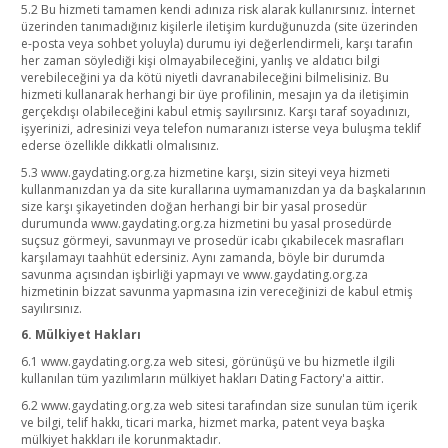
5.2 Bu hizmeti tamamen kendi adınıza risk alarak kullanırsınız. İnternet
üzerinden tanımadığınız kişilerle iletişim kurduğunuzda (site üzerinden
e-posta veya sohbet yoluyla) durumu iyi değerlendirmeli, karşı tarafın
her zaman söylediği kişi olmayabileceğini, yanlış ve aldatıcı bilgi
verebileceğini ya da kötü niyetli davranabileceğini bilmelisiniz. Bu
hizmeti kullanarak herhangi bir üye profilinin, mesajın ya da iletişimin
gerçekdışı olabileceğini kabul etmiş sayılırsınız. Karşı taraf soyadınızı,
işyerinizi, adresinizi veya telefon numaranızı isterse veya buluşma teklif
ederse özellikle dikkatli olmalısınız.
5.3 www.gaydating.org.za hizmetine karşı, sizin siteyi veya hizmeti
kullanmanızdan ya da site kurallarına uymamanızdan ya da başkalarının
size karşı şikayetinden doğan herhangi bir bir yasal prosedür
durumunda www.gaydating.org.za hizmetini bu yasal prosedürde
suçsuz görmeyi, savunmayı ve prosedür icabı çıkabilecek masrafları
karşılamayı taahhüt edersiniz. Aynı zamanda, böyle bir durumda
savunma açısından işbirliği yapmayı ve www.gaydating.org.za
hizmetinin bizzat savunma yapmasına izin vereceğinizi de kabul etmiş
sayılırsınız.
6. Mülkiyet Hakları
6.1 www.gaydating.org.za web sitesi, görünüşü ve bu hizmetle ilgili
kullanılan tüm yazılımların mülkiyet hakları Dating Factory'a aittir.
6.2 www.gaydating.org.za web sitesi tarafından size sunulan tüm içerik
ve bilgi, telif hakkı, ticari marka, hizmet marka, patent veya başka
mülkiyet hakkları ile korunmaktadır.