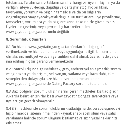
tutulamaz. Tarafımızın, ortaklarımızın, herhangi bir üyenin, kişinin ya da
varlığın, siteye yüklediği, dağıttığı ya da teşhir ettiği hiç bir fikrin,
tavsiyenin, yorumun ve bilginin temsilcisi ya da bu bilgilerin
doğruluğunu onaylayacak yetkili değiliz. Bu tür fikirlere, üye profillerine,
tavsiyelere, yorumlara ya da bilgilere kendi takdirinizle güvenirsiniz.
Üyelerinin çevrimiçi veya çevrimdışı hareketlerinden
www.gaydating.org.za sorumlu değildir.
8. Sorumluluk Sınırları
8.1 Bu hizmet www.gaydating.org.za tarafından "olduğu gibi"
verilmektedir ve hizmetin amacı veya uygunluğu ile ilgili, bir sınırlama
olmaksızın, mülkiyet ve ticari garantileri dahil olmak üzere, ifade ya da
ima edilmiş hiç bir garanti vermemektedir.
8.2 Kontrolü dışında gelişebilecek, grev, endüstriyel anlaşmazlık, sistem
ve ağ arızası ya da erişimi, sel, yangın, patlama veya kaza dahil, tüm
sebeplerden dolayısıyla size hizmet verilememesinden ne
www.gaydating.org.zane de Dating Factory sorumlu tutulamaz.
8.3 Bazı bölgeler sorumluluk sınırlarını içeren maddeleri kısıtladığı için
yukarda belirtilen sınırlar bazı www.gaydating.org.za ziyaretçileri veya
üyeleri için geçerli olmayabilir.
8.4 8.3 maddesinde sorumluluklarını kısıtladığı halde, bu sözleşmedeki
hiç bir madde, sitenin ihmalinden kaynaklanabilecek ölüm veya şahsi
yaralanma halinde sorumluluğunu kısıtlamaz ve sizin yasal haklarınızı
etkilemez.