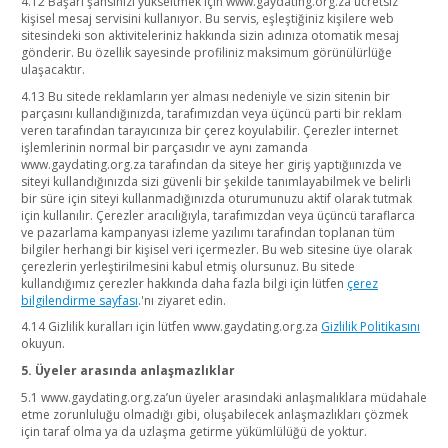
4.12 Başarı şansınızı yükseltmek için www.gaydating.org.za ücretsiz
kişisel mesaj servisini kullanıyor. Bu servis, eşleştiğiniz kişilere web
sitesindeki son aktiviteleriniz hakkında sizin adınıza otomatik mesaj
gönderir. Bu özellik sayesinde profiliniz maksimum görünülürlüğe
ulaşacaktır.
4.13 Bu sitede reklamların yer alması nedeniyle ve sizin sitenin bir
parçasını kullandığınızda, tarafımızdan veya üçüncü parti bir reklam
veren tarafından tarayıcınıza bir çerez koyulabilir. Çerezler internet
işlemlerinin normal bir parçasıdır ve aynı zamanda
www.gaydating.org.za tarafından da siteye her giriş yaptığıınızda ve
siteyi kullandığınızda sizi güvenli bir şekilde tanımlayabilmek ve belirli
bir süre için siteyi kullanmadığınızda oturumunuzu aktif olarak tutmak
için kullanılır. Çerezler aracılığıyla, tarafımızdan veya üçüncü taraflarca
ve pazarlama kampanyası izleme yazılımı tarafından toplanan tüm
bilgiler herhangi bir kişisel veri içermezler. Bu web sitesine üye olarak
çerezlerin yerleştirilmesini kabul etmiş olursunuz. Bu sitede
kullandığımız çerezler hakkında daha fazla bilgi için lütfen
çerez
bilgilendirme sayfası
.'nı ziyaret edin.
4.14 Gizlilik kuralları için lütfen www.gaydating.org.za
Gizlilik Politikasını
okuyun.
5. Üyeler arasında anlaşmazlıklar
5.1 www.gaydating.org.za’un üyeler arasındaki anlaşmalıklara müdahale
etme zorunluluğu olmadığı gibi, oluşabilecek anlaşmazlıkları çözmek
için taraf olma ya da uzlaşma getirme yükümlülüğü de yoktur.