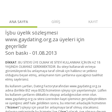
ANA SAYFA
GİRİŞ
KAYIT
İşbu üyelik sözleşmesi
www.gaydating.org.za üyeleri için
geçerlidir
Son baskı - 01.08.2013
DİKKAT:
BU SİTEYE ÜYE OLMAK VE SİTEYİ KULLANMAK İÇİN EN AZ 18
YAŞINDA OLMANIZ GEREKMEKTEDİR. Bu siteyi kullanarak ve/veya
görüntüleyerek bu anlaşmaya taraf olmak için hakkınız ve yetkiniz
olduğunu beyan etmiş, anlaşmanın tüm şartlarına uyacağınızı taahhüt
etmiş sayılırsınız.
Bu kullanım şartları, Dating Factorytarafından www.gaydating.org.za
adına (birlikte BİZ veya BİZE) hizmetinin işleyişi için yayınlanmıştır. Lütfen
bu kullanım şartlarını dikkatlice okuyup anladığınızdan emin olun.
www.gaydating.org.za sitesi üzerinden kayıt işleminizi gerçekleştirdikten
ve üyeliğiniz aktif hale geldikten sonra, bu internet arkadaşlık hizmetinin
("
hizmet
") işleyişi için yasal bir anlaşmaya taraf olmuş olacaksınız.
Anlaşma neticesinde bu hizmete Üye ("
üye
") olarak, üye olmaya devam