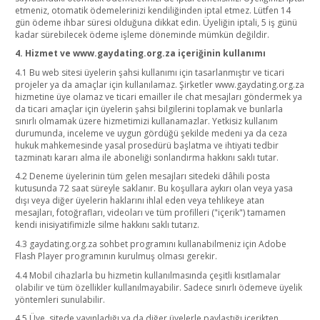
etmeniz, otomatik ödemelerinizi kendiliğinden iptal etmez. Lütfen 14
gün ödeme ihbar süresi olduğuna dikkat edin. Üyeliğin iptali, 5 iş günü
kadar sürebilecek ödeme işleme döneminde mümkün değildir.
4. Hizmet ve www.gaydating.org.za içeriğinin kullanımı
4.1 Bu web sitesi üyelerin şahsi kullanımı için tasarlanmıştır ve ticari
projeler ya da amaçlar için kullanılamaz. Şirketler www.gaydating.org.za
hizmetine üye olamaz ve ticari emailler ile chat mesajları göndermek ya
da ticari amaçlar için üyelerin şahsi bilgilerini toplamak ve bunlarla
sınırlı olmamak üzere hizmetimizi kullanamazlar. Yetkisiz kullanım
durumunda, inceleme ve uygun gördüğü şekilde medeni ya da ceza
hukuk mahkemesinde yasal prosedürü başlatma ve ihtiyati tedbir
tazminatı kararı alma ile aboneliği sonlandırma hakkını saklı tutar.
4.2 Deneme üyelerinin tüm gelen mesajları sitedeki dâhili posta
kutusunda 72 saat süreyle saklanır. Bu koşullara aykırı olan veya yasa
dışı veya diğer üyelerin haklarını ihlal eden veya tehlikeye atan
mesajları, fotoğrafları, videoları ve tüm profilleri ("içerik") tamamen
kendi inisiyatifimizle silme hakkını saklı tutarız.
4.3 gaydating.org.za sohbet programını kullanabilmeniz için Adobe
Flash Player programının kurulmuş olması gerekir.
4.4 Mobil cihazlarla bu hizmetin kullanılmasında çeşitli kısıtlamalar
olabilir ve tüm özellikler kullanılmayabilir. Sadece sınırlı ödemeve üyelik
yöntemleri sunulabilir.
4.5 Üye, sitede yayınladığı ya da diğer üyelerle paylaştığı içerikten