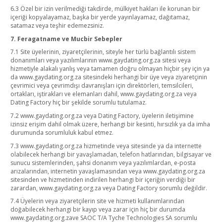
6.3 Özel bir izin verilmediği takdirde, mülkiyet hakları ile korunan bir
içeriği kopyalayamaz, başka bir yerde yayınlayamaz, dağıtamaz,
satamaz veya teşhir edemezsiniz.
7. Feragatname ve Mucbir Sebepler
7.1 Site üyelerinin, ziyaretçilerinin, siteyle her türlü bağlantılı sistem
donanımları veya yazılımlarının www.gaydating.org.za sitesi veya
hizmetiyle alakalı yanlış veya tamamen doğru olmayan hiçbir şey için ya
da www.gaydating.org.za sitesindeki herhangi bir üye veya ziyaretçinin
çevrimici veya çevrimdışı davranışları için direktörleri, temsilcileri,
ortakları, iştirakları ve elemanları dahil, www.gaydating.org.za veya
Dating Factory hiç bir şekilde sorumlu tutulamaz.
7.2 www.gaydating.org.za veya Dating Factory, üyelerin iletişimine
izinsiz erişim dahil olmak üzere, herhangi bir kesinti, hırsızlık ya da imha
durumunda sorumluluk kabul etmez.
7.3 www.gaydating.org.za hizmetinde veya sitesinde ya da internette
olabilecek herhangi bir yavaşlamadan, telefon hatlarından, bilgisayar ve
sunucu sistemlerinden, şahsi donanım veya yazılımlardan, e-posta
arızalarından, internetin yavaşlamasından veya www.gaydating.org.za
sitesinden ve hizmetinden indirilen herhangi bir içeriğin verdiği bir
zarardan, www.gaydating.org.za veya Dating Factory sorumlu değildir.
7.4 Üyelerin veya ziyaretçilerin site ve hizmeti kullanımlarından
doğabilecek herhangi bir kayıp veya zarar için hiç bir durumda
www.gaydating.org.zave SAOC T/A Tyche Technologies SA sorumlu