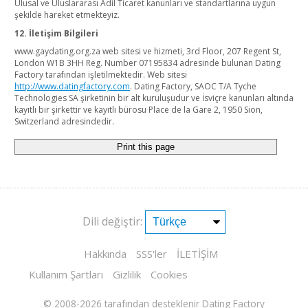
Ulusal ve Uluslararası Adil Ticaret kanunları ve standartlarına uygun
şekilde hareket etmekteyiz.
12. İletişim Bilgileri
www.gaydating.org.za web sitesi ve hizmeti, 3rd Floor, 207 Regent St,
London W1B 3HH Reg. Number 07195834 adresinde bulunan Dating
Factory tarafından işletilmektedir. Web sitesi
http://www.datingfactory.com
. Dating Factory, SAOC T/A Tyche
Technologies SA şirketinin bir alt kuruluşudur ve İsviçre kanunları altında
kayıtlı bir şirkettir ve kayıtlı bürosu Place de la Gare 2, 1950 Sion,
Switzerland adresindedir.
Print this page
Dili değiştir:
Hakkında
SSS'ler
İLETİŞİM
Kullanım Şartları
Gizlilik
Cookies
© 2008-2026
tarafından desteklenir Dating Factory