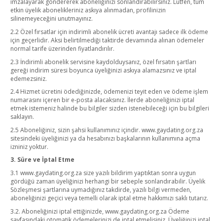
imzalayarak göndererek aboneliğinizi sonlandırabilirsiniz. Lütfen, tüm
etkin üyelik abonelikleriniz askıya alınmadan, profilinizin
silinemeyeceğini unutmayınız.
2.2 Özel fırsatlar için indirimli abonelik ücreti avantajı sadece ilk ödeme
için geçerlidir. Aksi belirtilmediği taktirde devamında alınan ödemeler
normal tarife üzerinden fiyatlandırılır.
2.3 İndirimli abonelik servisine kaydolduysanız, özel fırsatın şartları
gereği indirim süresi boyunca üyeliğinizi askıya alamazsınız ve iptal
edemezsiniz.
2.4 Hizmet ücretini ödediğinizde, ödemenizi teyit eden ve ödeme işlem
numarasını içeren bir e-posta alacaksınız. İlerde aboneliğinizi iptal
etmek istemeniz halinde bu bilgiler sizden istenebileceği için bu bilgileri
saklayın.
2.5 Aboneliğiniz, sizin şahsi kullanımınız içindir. www.gaydating.org.za
sitesindeki üyeliğinizi ya da hesabınızı başkalarının kullanımına açma
izniniz yoktur.
3. Süre ve İptal Etme
3.1 www.gaydating.org.za size yazılı bildirim yaptıktan sonra uygun
gördüğü zaman üyeliğinizi herhangi bir sebeple sonlandırabilir. Üyelik
Sözleşmesi şartlarına uymadığınız takdirde, yazılı bilgi vermeden,
aboneliğinizi geçici veya temelli olarak iptal etme hakkımızı saklı tutarız.
3.2. Aboneliğinizi iptal ettiğinizde, www.gaydating.org.za Ödeme
sayfasındaki otomatik ödemelerinizi de iptal etmelisiniz. Üyeliğinizi iptal